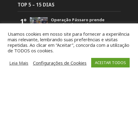
TOP 5 – 15 DIAS
1º
Operação Pássaro prende
suspeito de mandar matar
homem em Fontoura Xavier
Usamos cookies em nosso site para fornecer a experiência
5.839
mais relevante, lembrando suas preferências e visitas
2º
Retorno no acesso a Arvorezinha
repetidas. Ao clicar em “Aceitar”, concorda com a utilização
permanece bloqueado na BR-386
de TODOS os cookies.
até domingo (26)
1.822
3º
19ª Ronda Crioula do Piquete
Leia Mais
Configurações de Cookies
ACEITAR TODOS
Cambará é lançada na
Comunidade Santa Bárbara
1.452
4º
STJ concede liberdade a um dos
acusados pela morte de Paula
Perin Portes em Soledade
1.426
5º
8º Festival da Canção Candeias da
Soledade reúne 80 intérpretes
neste fim de semana
1.251