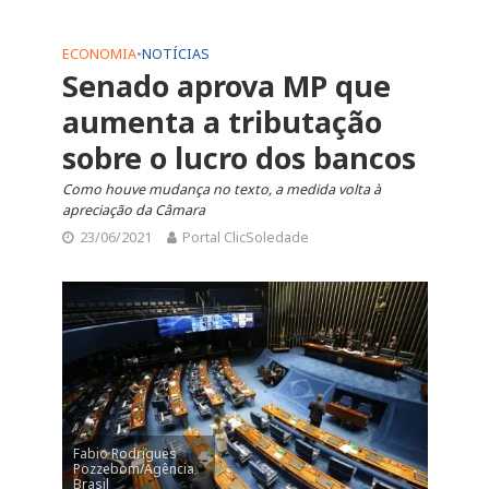
ECONOMIA
•
NOTÍCIAS
Senado aprova MP que
aumenta a tributação
sobre o lucro dos bancos
Como houve mudança no texto, a medida volta à
apreciação da Câmara
23/06/2021
Portal ClicSoledade
Fabio Rodrigues
Pozzebom/Agência
Brasil