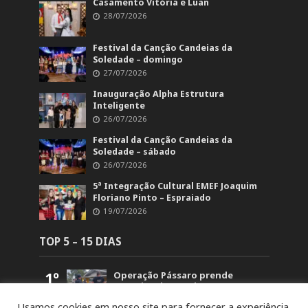
Casamento Vitória e Luan
28/07/2026
Festival da Canção Candeias da
Soledade – domingo
27/07/2026
Inauguração Alpha Estrutura
Inteligente
26/07/2026
Festival da Canção Candeias da
Soledade – sábado
26/07/2026
5ª Integração Cultural EMEF Joaquim
Floriano Pinto – Espraiado
19/07/2026
TOP 5 – 15 DIAS
1º
Operação Pássaro prende
suspeito de mandar matar
homem em Fontoura Xavier
Usamos cookies em nosso site para fornecer a experiência