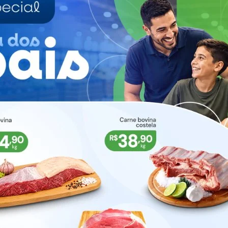
sua casa e fechou a porta da garagem, tirando-a do
beijá-la e a obrigou a fazer sexo. A vítima tentou s
rendo em uma vizinha.
lizadas buscas na cidade a procura do acusado, que 
iciais sua casa encontra-se fechada. A vítima foi
 da ocorrência.