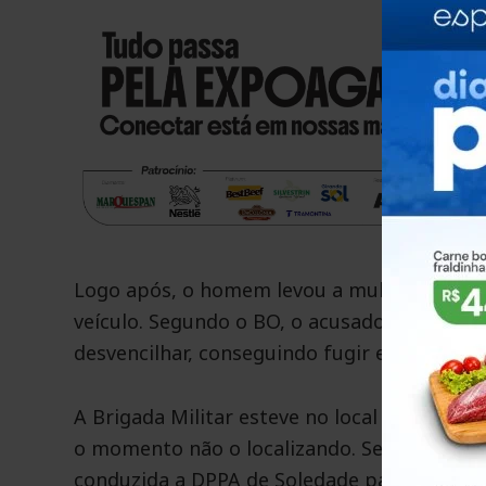
Logo após, o homem levou a mulher para a 
veículo. Segundo o BO, o acusado começou a 
desvencilhar, conseguindo fugir e se socor
A Brigada Militar esteve no local sendo rea
o momento não o localizando. Segundo os pol
conduzida a DPPA de Soledade para registro