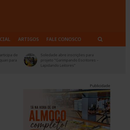
CIAL
ARTIGOS
FALE CONOSCO
rticipa de
Soledade abre inscrições para
quari para
projeto “Garimpando Escritores –
Lapidando Leitores”
Publicidade