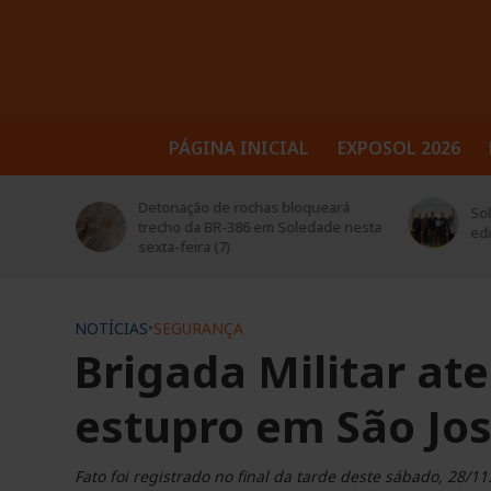
PÁGINA INICIAL
EXPOSOL 2026
trusul
Detonação de rochas bloqueará
Sol
 seus
trecho da BR-386 em Soledade nesta
ed
sexta-feira (7)
NOTÍCIAS
•
SEGURANÇA
Brigada Militar at
estupro em São Jos
Fato foi registrado no final da tarde deste sábado, 28/