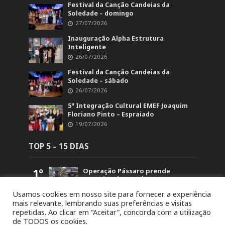
Festival da Canção Candeias da
Soledade – domingo
27/07/2026
Inauguração Alpha Estrutura
Inteligente
26/07/2026
Festival da Canção Candeias da
Soledade – sábado
26/07/2026
5ª Integração Cultural EMEF Joaquim
Floriano Pinto – Espraiado
19/07/2026
TOP 5 – 15 DIAS
1º
Operação Pássaro prende
suspeito de mandar matar
homem em Fontoura Xavier
Usamos cookies em nosso site para fornecer a experiência
5.868
mais relevante, lembrando suas preferências e visitas
2º
Retorno no acesso a Arvorezinha
repetidas. Ao clicar em “Aceitar”, concorda com a utilização
permanece bloqueado na BR-386
de TODOS os cookies.
até domingo (26)